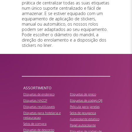
prática de centralizar todas as suas etiquetas
num único suporte centralizado e fácil de
armazenar. E se estiver equipado com um
equipamento de aplicação de stickers,
manual ou automático, os nossos rolos
podem ser adaptados ao seu equipamento.
Pode escolher o diâmetro do mandril, a
direção do enrolamento e a disposição dos
stickers no liner.
ASSORTIMENTO
Etiquetas de endereco
Etiquetas de preco
Etiquetas HACCP
Etiquetas de codigo QR
Etiquetas reutilizaveis
Pelicula para janelas
Etiquetas para hotelaria e
Selos de poupanca
restauracao
Autocolante estatico
Selos de compra
Papel autocolante
Etiquetas de desconto
Etiquetas de codigo de