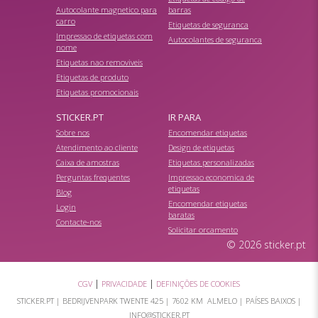
Autocolante magnetico para
barras
carro
Etiquetas de seguranca
Impressao de etiquetas com
Autocolantes de seguranca
nome
Etiquetas nao removiveis
Etiquetas de produto
Etiquetas promocionais
STICKER.PT
IR PARA
Sobre nos
Encomendar etiquetas
Atendimento ao cliente
Design de etiquetas
Caixa de amostras
Etiquetas personalizadas
Perguntas frequentes
Impressao economica de
etiquetas
Blog
Encomendar etiquetas
Login
baratas
Contacte-nos
Solicitar orcamento
© 2026 sticker.pt
|
|
CGV
PRIVACIDADE
DEFINIÇÕES DE COOKIES
STICKER.PT |
BEDRIJVENPARK TWENTE 425
|
7602 KM ALMELO
| PAÍSES BAIXOS |
INFO@STICKER.PT