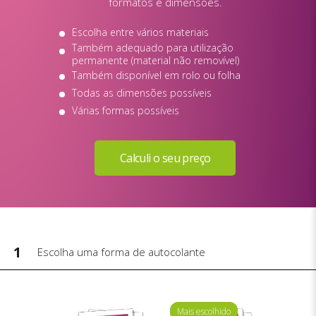
formatos e dimensões.
Escolha entre vários materiais
Também adequado para utilização
permanente (material não removível)
Também disponível em rolo ou folha
Todas as dimensões possíveis
Várias formas possíveis
1
Escolha uma forma de autocolante
Mais escolhido
Mais escolhido