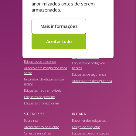
anonimizados antes de serem
armazenados.
ASSORTIMENTO
Etiquetas de endereco
Etiquetas de preco
Etiquetas HACCP
Etiquetas de codigo QR
Etiquetas reutilizaveis
Pelicula para janelas
Etiquetas para hotelaria e
Selos de poupanca
restauracao
Autocolante estatico
Selos de compra
Papel autocolante
Etiquetas de desconto
Etiquetas de codigo de
Autocolante magnetico para
barras
carro
Etiquetas de seguranca
Impressao de etiquetas com
Autocolantes de seguranca
nome
Etiquetas nao removiveis
Etiquetas de produto
Etiquetas promocionais
STICKER.PT
IR PARA
Sobre nos
Encomendar etiquetas
Atendimento ao cliente
Design de etiquetas
Caixa de amostras
Etiquetas personalizadas