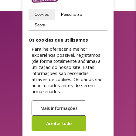
Cookies
Personalizar
Sobre
Os cookies que utilizamos
ASSORTIMENTO
Para lhe oferecer a melhor
Etiquetas de endereco
Etiquetas de preco
experiência possível, registamos
Etiquetas HACCP
Etiquetas de codigo QR
(de forma totalmente anónima) a
Etiquetas reutilizaveis
Pelicula para janelas
utilização do nosso site. Estas
Etiquetas para hotelaria e
Selos de poupanca
informações são recolhidas
restauracao
Autocolante estatico
através de cookies. Os dados são
Selos de compra
Papel autocolante
anonimizados antes de serem
Etiquetas de desconto
Etiquetas de codigo de
armazenados.
Autocolante magnetico para
barras
carro
Etiquetas de seguranca
Impressao de etiquetas com
Autocolantes de seguranca
nome
Etiquetas nao removiveis
Etiquetas de produto
Etiquetas promocionais